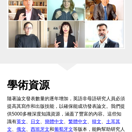
學術資源
隨著論文發表數量的逐年增加，英語非母語研究人員必須
提高其寫作和出版技能，以確保能成功發表論文。我們提
供5000多種深度知識資源，涵蓋了豐富的內容。這些知
識有
英文
、
日文
、
簡體中文
、
繁體中文
、
韓文
、
土耳其
文
、
俄文
、
西班牙文
和
葡萄牙文
等版本，能夠幫助研究人