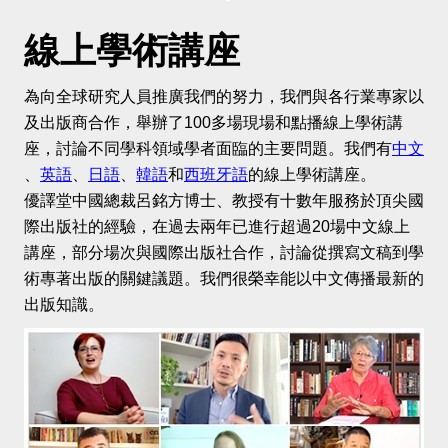
線上學術講座
為向全球研究人員推廣我們的努力，我們與各行業專家以
及出版商合作，舉辦了100多場現場和點播線上學術講
座，討論不同學科領域學者面臨的主要問題。我們有
中文
、
英語
、
日語
、
韓語
和
西班牙語
的線上學術講座。
優譯堂中國總裁呂銘方博士、教授有十數年服務於頂尖國
際出版社的經驗，在過去兩年已進行超過20場中文線上
講座，部分場次與國際出版社合作，討論從撰寫文稿到學
術專著出版的關鍵議題。我們很榮幸能以中文傳播最新的
出版知識。