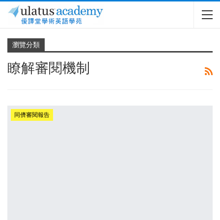
瀏覽分類
瞭解審閱機制
同儕審閱報告