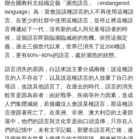
聯合國教科文組織定義「瀕危語言」（endangered
language）為：當會說該種語言的人不再使用這種語
言、在更少的社群中使用這種語言，並停止將這種語
言傳遞給下一代，沒有新的成人與兒童母語者的時
候，這個語言即面臨瀕臨滅絕的危機。依照這個定
義，過去三個世代以來，世界已消失了近200種語
言，更有60%~80%的語言，處於瀕危的狀態。
語言消失的原因，白話來說主要分成兩種：說這種語
言的人不存在了，以及說這種語言的人放棄了自己的
母語，改說其他語言了。在過去的時代，語言的消失
較常是因為前者：由於戰爭、疾病等外力因素，造成
人們集體滅絕，若後繼沒人會說某種語言，那這種語
言便跟著死亡了。在美洲、非洲、澳大利亞的土著部
落中，他們的語言與文化常是由口頭流傳，只存在人
們的記憶中，未有文字記載，那麼在語言死亡後，連
這個族群在世界上曾建立的文明痕跡，都會被完全消