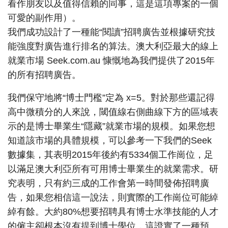
看作朋友以及值得信賴的同事，這是這項專案的一個
可愛的副作用）。
我們成功設計了一種能“閱讀”招聘廣告並根據研究技
能強度對廣告進行排名的算法。澳大利亞最大的線上
就業市場 Seek.com.au 慷慨地為我們提供了2015年
的所有招聘廣告。
我們保守地將“博士門檻”定為 x=5。對於那些還記得
高中微積分的人來說，閾值線右側曲線下方的區域表
示的是博士畢業生“隱藏”就業市場的規模。如果您想
知道該市場的具體規模，可以參考一下我們的Seek
數據集，其表明2015年後約有5334個工作崗位，足
以滿足澳大利亞所有可用博士畢業生的就業需求。研
究表明，只有約三成的工作會第一時間發佈招聘廣
告，如果您相信這一說法，則實際的工作崗位可能綽
綽有餘。大約80%想要招聘具有博士水準技能的人才
的僱主卻根本沒有提到博士學位，這證實了一種預