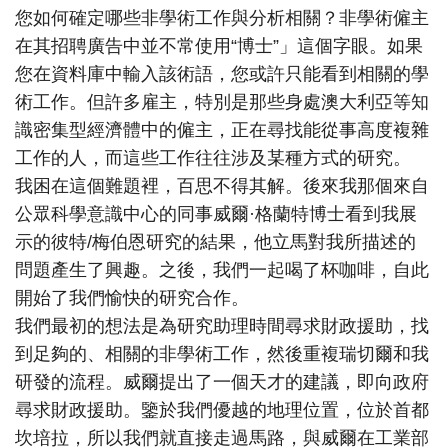
您如何確定哪些非學術工作與分析相關？非學術僱主
在其招聘廣告中並不常使用“博士”」這個字眼。如果
您在資料庫中輸入該術語，您或許只能看到相關的學
術工作。但許多雇主，特別是那些身處澳大利亞等知
識密集型經濟體中的僱主，正在尋找能從事高度複雜
工作的人，而這些工作往往涉及某種方式的研究。
我困在這個難題裡，百思不得其解。後來我那個來自
公眾科學意識中心的同事威爾·格蘭特博士看到我展
示的彼特/梅伯恩研究的結果，他立馬對我所描述的
問題產生了興趣。之後，我們一起喝了杯咖啡，自此
開始了我們愉快的研究合作。
我們最初的想法是為研究助理時間尋求財政援助，找
到足夠的、相關的非學術工作，然後重複瑞切爾和我
研發的流程。威爾提出了一個天才的建議，即向政府
尋求財政援助。鑒於我們優越的地理位置，位於首都
坎培拉，所以我們就直接走過馬路，與威爾在工業部