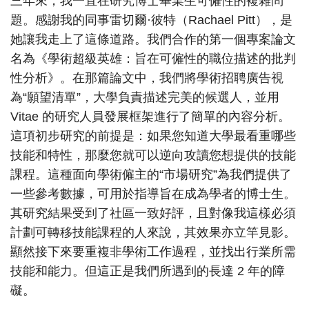
三年來，我一直在研究博士畢業生可僱性的複雜問
題。感謝我的同事雷切爾·彼特（Rachael Pitt），是
她讓我走上了這條道路。我們合作的第一個專案論文
名為《學術超級英雄：旨在可僱性的職位描述的批判
性分析》。在那篇論文中，我們將學術招聘廣告視
為“願望清單”，大學負責描述完美的候選人，並用
Vitae 的研究人員發展框架進行了簡單的內容分析。
這項初步研究的前提是：如果您知道大學最看重哪些
技能和特性，那麼您就可以逆向攻讀您想提供的技能
課程。這種面向學術僱主的“市場研究”為我們提供了
一些參考數據，可用於指導旨在成為學者的博士生。
其研究結果受到了社區一致好評，且對像我這樣必須
計劃可轉移技能課程的人來說，其效果亦立竿見影。
顯然接下來要重複非學術工作過程，並找出行業所需
技能和能力。但這正是我們所遇到的長達 2 年的障
礙。