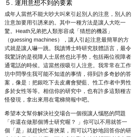
５. 運用意想不到的要素
成年人當然不能大吵大叫來引起別人的注意，別人的
注意加要用引誘來的。其中一種方法是讓人大吃一
驚。Heath兄弟把人類形容成「猜想的機器」
（guessing machines），讓人引起注意最簡單的方
式就是讓人嚇一跳。我讀博士時研究肢體語言，最令
我驚訝的是視障人士居然也比手勢，包括兩位視障者
通電話的時候。這當然很吸引人注意。我常常在工作
坊中問學生我可能不知道的事情，得到許多奇妙的答
案，像是：把銀吃下去皮膚會變藍、性工作者中男性
多於女性等等。相信你的研究中，也有許多這類種古
怪發現，拿出來用在電梯簡報中吧。
希望本文幫你解決社交場合一個很讓人惱怒的問題
「你還在做那個博士研究喔？ 」你可以不用就答一
個「是」就趕快忙著挾菜，而可以巧妙地回答你的研