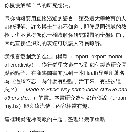
你慢慢解釋自己的研究想法。
電梯簡報要用直接淺近的語言，讓受過大學教育的人
都能理解。許多博士生都不知道，即便是同領域的教
授，也不見得像你一樣瞭解你研究問題的全盤細節，
因此直接但深刻的表達可以讓人容易瞭解。
我很喜愛創意的進出口模型（import- export model
of creativity），從行銷學文獻中找到如何製造研究亮
點的點子。在商學圖書館找到一本Heath兄弟所著名
為《過腦不忘：為什麼有些點子活下來、有些被遺
忘？》（
Made to Stick: why some ideas survive and
others die…
）的書。本書研究為何都市傳說（urban
myths）能久遠流傳，內容相當有趣。
這裡我就電梯簡報的主題，整理出幾個重點：