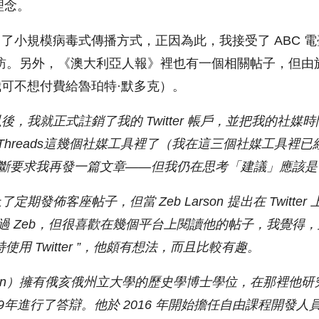
想理念。
了小規模病毒式傳播方式，正因為此，我接受了 ABC 電
gue 的採訪。另外，《澳大利亞人報》裡也有一個相關帖子，但
可不想付費給魯珀特·默多克）。
以後
，
我
就
正式
註銷
了我的 Twitter 帳戶，並
把我的社媒時
Threads
這幾個社媒工具裡了
（我在這
三個社媒工具裡已
不斷要求我再發一篇文章——但我仍在思考「建議」應該
發佈客座帖子，但當 Zeb Larson 提出在 Twitter 
過 Zeb，但很喜歡在幾個平台上閱讀他的帖子，
我覺得，
用 Twitter
”
，
他頗有想法，而且比較有趣
。
rson）擁有俄亥俄州立大學的歷史
學
博士學位，在那裡他研
9年進行了
答辯
。他於 2016 年開始擔任自由課程開發人