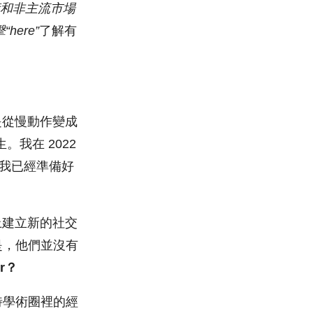
術和
非主流
市場
擊“
here”
了解有
是從慢動作變成
。我在 2022
為我已經準備好
上建立新的社交
的是，他們並沒有
er？
特學術圈裡的經