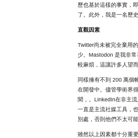
歷也基於這樣的事實，
了。此外，我是一名歷史
直觀因素
Twitter尚未被完
少。Mastodon 是
較麻煩，這讓許多人望
同樣擁有不到 200 萬
在開發中。儘管學術界很
聞，。LinkedIn在非
一直是主流社媒工具，
別處，否則他們不太可
雖然以上因素都十分重