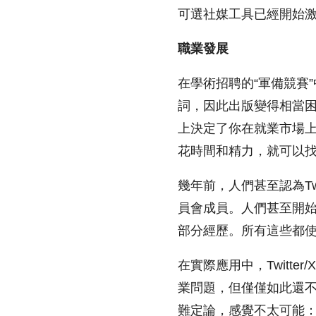
可選社媒工具已經開始
職業發展
在學術招聘的“軍備競賽”
詞，因此出版變得相當
上決定了你在就業市場上的
花時間和精力，就可以
幾年前，人們甚至認為T
員會成員。人們甚至開
部分經歷。所有這些都使Tw
在實際應用中，Twitt
業問題，但僅僅如此還
難定論，感覺不太可能