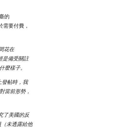
臺的
由於需要付費，
間花
在
經
是
備受關註
是什麼樣子。
上
發帖
時，我
對當前形勢，
究了美國的反
員（
未透露給他