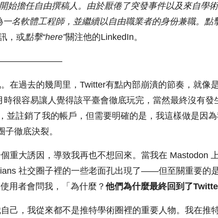
 年開始擔任自由撰稿人。
由於
厭倦了突發事件以及
來自
學
成為一名軟體工程師，並繼續以自由職業者的身份兼職。
點
資訊，或
點擊“
here”
關注他的LinkedIn。
————————
。在過去的幾周里，Twitter有點內部崩潰的節奏，就像
12 月時很容易讓人覺得該平臺會徹底玩完，當然最終沒有發生
推特，並註銷了我的帳戶，但需要明確的是，我這樣做是因
社交圈子徹底決裂。
重大誘因，導致我再也不想回來。當我在 Mastodon 
rstorians 社交圈子裡的一些老面孔出現了——但至關重要
on 使用者會問我，「為什麼？
他們為什麼
最終
回到
了
Twitt
我自己，我從來都不是推特學術圈裡的重要人物。我在推