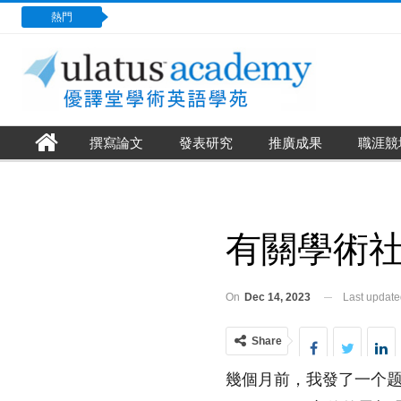
熱門
撰寫論文
發表研究
推廣成果
職涯競
有關學術
On
Dec 14, 2023
Last updat
Share
幾個月前，我發了一个题