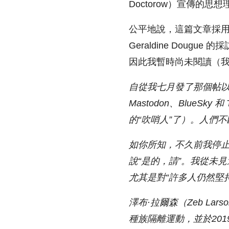
Doctorow）宣傳的思
公平地說，這篇文章採用
Geraldine Dou
因此我暫時尚未閱讀（我
自從我七月
發了那個帖
Mastodon、BlueSky 和 
的
“
吹哨人
”了）。人們
如你所知，不久前我停止了定期
說“是的，請”。我從未見
尤其是對“
許多人仍然堅持使
澤布·拉爾森（Zeb La
種族隔離運動，並於201