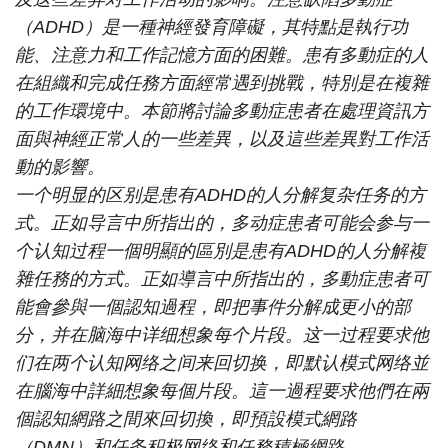
（ADHD）是一種神經發育障礙，其特點是執行功
能、注意力和工作記憶方面的困難。患有多動症的人
在組織和完成任務方面經常遇到挑戰，特別是在複雜
的工作環境中。本節將討論多動症患者在處理資訊方
面與神經正常人的一些差異，以及這些差異對工作活
動的影響。
一个明显的区别是患有ADHD的人分解复杂任务的方
式。正如导言中所指出的，多动症患者可能会参与一
个认知过程一個明顯的區別是患有ADHD的人分解複
雜任務的方式。正如導言中所指出的，多動症患者可
能會參與一個認知過程，即把事件分解成更小的部
分，并在脑海中详细想象每个片段。这一过程要求他
们在两个认知网络之间来回切换，即默认模式网络並
在腦海中詳細想象每個片段。這一過程要求他們在兩
個認知網路之間來回切換，即預設模式網路
（DMN）和任务积极网络和任務積極網路