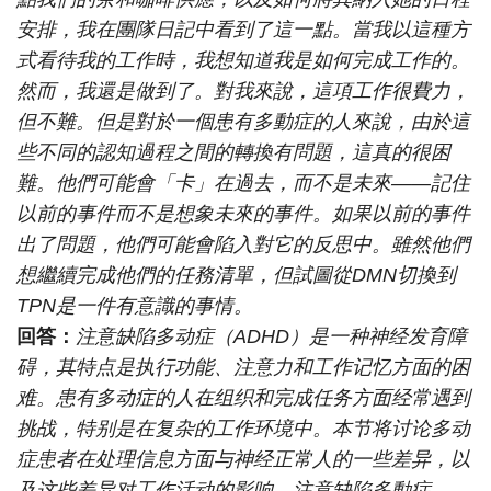
安排，我在團隊日記中看到了這一點。當我以這種方
式看待我的工作時，我想知道我是如何完成工作的。
然而，我還是做到了。對我來說，這項工作很費力，
但不難。但是對於一個患有多動症的人來說，由於這
些不同的認知過程之間的轉換有問題，這真的很困
難。他們可能會「卡」在過去，而不是未來——記住
以前的事件而不是想象未來的事件。如果以前的事件
出了問題，他們可能會陷入對它的反思中。雖然他們
想繼續完成他們的任務清單，但試圖從DMN切換到
TPN是一件有意識的事情。
回答：
注意缺陷多动症（ADHD）是一种神经发育障
碍，其特点是执行功能、注意力和工作记忆方面的困
难。患有多动症的人在组织和完成任务方面经常遇到
挑战，特别是在复杂的工作环境中。本节将讨论多动
症患者在处理信息方面与神经正常人的一些差异，以
及这些差异对工作活动的影响。注意缺陷多動症