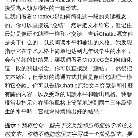
接受為人類多樣性的一種形式。
让我们看看ChattieG是如何简化这一段的关键概念
的。你可以直接说 “总结”，然后把文本给它，但记住
最好是像研究助理一样和它交谈。告诉Chattie源文件
是关于什么的，以及阅读水平和输出的风格。我发现
指示它在学术风格上简单地达到九年级学生的水平，
会有持续的好结果：讓我們看看ChattieG會如何簡化
這一段的關鍵概念。你可以直接說「總結」，然後把
文本給它，但最好的溝通方式其實是像研究助理一樣
和它交談。你可以告訴Chattie原始文本究竟是和什麼
有關的內容，以及受眾的閱讀水平和輸出風格。我發
現當我指示它在學術風格上簡單地達到國中三年級學
生的水平時，它就會持續輸出好的結果：
提示
：
我将给你一些关于交叉性和自闭症的学术论文
的文本。你能不能把这段文字写成一个简化版本。要