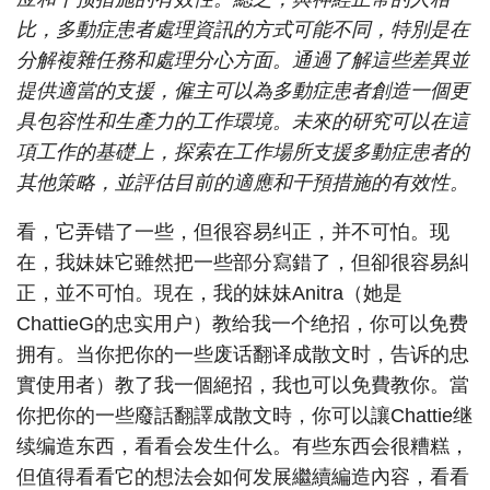
比，多動症患者處理資訊的方式可能不同，特別是在
分解複雜任務和處理分心方面。通過了解這些差異並
提供適當的支援，僱主可以為多動症患者創造一個更
具包容性和生產力的工作環境。未來的研究可以在這
項工作的基礎上，探索在工作場所支援多動症患者的
其他策略，並評估目前的適應和干預措施的有效性。
看，它弄错了一些，但很容易纠正，并不可怕。现
在，我妹妹它雖然把一些部分寫錯了，但卻很容易糾
正，並不可怕。現在，我的妹妹Anitra（她是
ChattieG的忠实用户）教给我一个绝招，你可以免费
拥有。当你把你的一些废话翻译成散文时，告诉的忠
實使用者）教了我一個絕招，我也可以免費教你。當
你把你的一些廢話翻譯成散文時，你可以讓Chattie继
续编造东西，看看会发生什么。有些东西会很糟糕，
但值得看看它的想法会如何发展繼續編造內容，看看