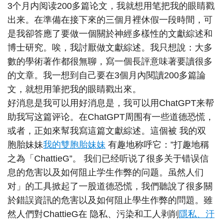
3个月内阅读200多篇论文，我就想用笔把我的眼睛戳
出来。在準備在接下來的三個月裡休假一段時間，可
是我卻答應了要做一個關於神經多樣性的文獻綜述和
博士研究。唉，我討厭做文獻綜述。我只想說：大多
數的學術著作都很無聊，寫一個長評意味著要讀很多
的文章。我一想到自己要在3個月內閱讀200多篇論
文，就想用筆把我的眼睛戳出來。
好消息是我可以用好消息是，我可以用ChatGPT来帮
助我写这篇评论。在ChatGPT周围有一些道德恐慌，
或者，正如來幫我寫這篇文獻綜述。這個被 我的双
胞胎妹妹
我的雙胞胎妹妹
有趣地称呼它：”打趣地稱
之為「ChattieG”。 我们已经听说了很多关于错误信
息的危害以及如何阻止学生作弊的问题。虽然人们
对」的工具掀起了一股道德恐慌，我們聽說了很多關
於錯誤資訊的危害以及如何阻止學生作弊的問題。雖
然人們對ChattieG在 隐私、污染和工人剥削
隱私、汙