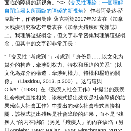
面临的障碍的新视角。”<>《
交叉性理論：一個理解
自閉症婦女所面臨的障礙的新視角
》 作者阿曼达-萨
克斯于，作者阿曼達·薩克斯於2017年发表在《加拿
大残疾研究杂志年發表在《加拿大殘疾研究雜誌》
上。我理解这些概念，但文字非常密集我理解這些概
念，但其中的文字卻非常冗長：
“「交叉性 “考虑到 “」考慮到「身份是……以文化为
媒介的构造，牵涉到权力、特权和压迫的关系”（以
文化為媒介的構造，牽涉到權力、特權和壓迫的關
係」（Liasidou, 2013, p.300）。这与這與
Oliver（1983）在《残疾人社会工作》中提出的残疾
社会模式直接相关，该模式提出残疾是社会障碍的结
果殘疾人社會工作》中提出的殘疾社會模式直接相
關，該模式提出殘疾是社會障礙的結果，而不是 “残
疾人 “的内在缺陷（另见「殘疾人」的內在缺陷（另
見Appleby, 1994; Ballan, 2008; Hirschmann, 2012;