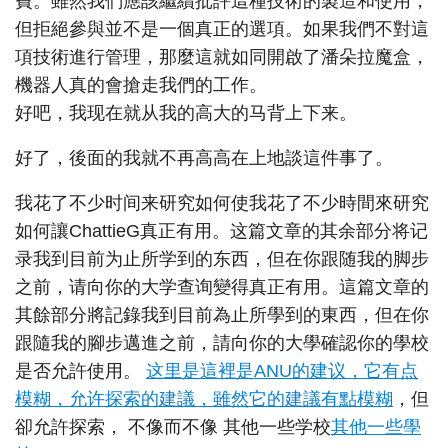
費。雖然我們應該繼續批評這種技術的製造和使用，
但拒絕參與並不是一個真正的選項。如果我們不對這
項技術進行管理，那麼這就如同開啟了潘朵拉魔盒，
機器人真的會搶走我們的工作。
好吧，我现在就从我的高大的马背上下来。
好了，後面的我就不再高高在上地談這件事了。
我花了不少时间来研究如何使我花了不少時間來研究
如何讓ChattieG真正有用。这篇文章的其余部分将记
录我到目前为止所学到的东西，但在你跟随我的脚步
之前，请向你的大学查询變得真正有用。這篇文章的
其餘部分將記錄我到目前為止所學到的東西，但在你
跟隨我的腳步邁進之前，請向你的大學確認你的學校
是否允許使用。
这里是這裡是ANU的建议，它有点
模糊，允许探索的建議，雖然它的建議有點模糊
，但
卻允許探索， 不像而不像 其他一些学校
其他一些學