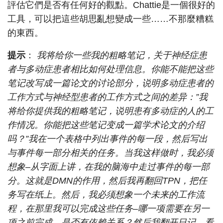
評估它們是否有任何好的觀點。Chattie是一個很好的
工具，可以把這些胡思亂想變成一些……不那麼糟糕
的東西。
提示
：
我将给你一些我的粗略笔记，关于神经症患
者与多动症患者相比如何处理信息。你能不能把这些
笔记改写成一篇论文的讨论部分，说明多动症患者的
工作方式与神经型患者的工作方式之间的差异：”我
将给你提供我的粗略笔记，说明患有多动症的人的工
作情况。你能把这些笔记变成一篇学术论文的介绍
吗？”我在一个表格中列出事件的每一段，然后写出
与事件每一部分相关的任务。当我这样做时，我必须
想象–从字面上讲，在我的脑海中走过事件的每一部
分。这就是DMN的作用，然后我再翻回TPN，把任
务写在纸上。然后，我必须想象一个未来的工作流
程，在那里我可以完成这些任务–哪一项需要在另一
项之前完成，是否有依赖关系？然后我翻开日记，看