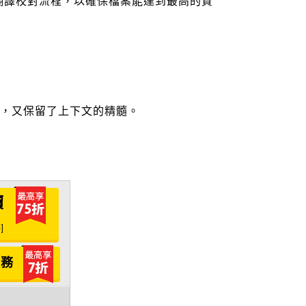
翻譯校對流程，以確保檔案能達到最高的質
確性，又保留了上下文的精髓。
價
]
服務