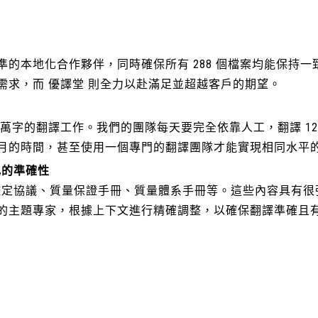
的本地化合作夥伴，同時確保所有 288 個檔案均能保持一
需求，而 優譯堂 則全力以赴滿足並超越客戶的期望。
55 萬字的翻譯工作。我們的團隊每天要完全依靠人工，翻譯 12
月的時間，甚至使用一個專門的翻譯團隊才能實現相同水平
比的準確性
置鑑定協議、質量保證手冊、質量體系手冊等。這些內容具有
的主題專家，根據上下文進行精確調整，以確保翻譯準確且