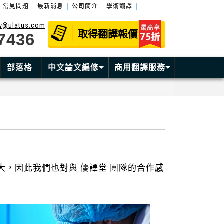
常見問題
最新消息
公司簡介
學術翻譯
tw@ulatus.com
取得翻譯報價
7436
部落格
中文論文編修
商用翻譯服務
，因此我們也對與 優譯堂 團隊的合作感