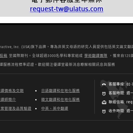
nteractive, Inc. (USA)旗下品牌，專為非英文母語的研究人員提供包括英文論文
投稿
至國際期刊。全球超過3000名學科專家組成
學術翻譯團隊
，獲來自125國
:2015翻譯服務流程標準認證。歡迎關注優譯堂最新消息瞭解相關訊息與服務
客服專線: 02-7
翻譯價格及交期
日語翻譯和在地化服務
客服時間: 週一至
翻譯師簡介
韓文翻譯和在地化服務
re
聯絡信箱:
專案管理及品質驗證
中英、英中翻譯
收件時間: 週一至