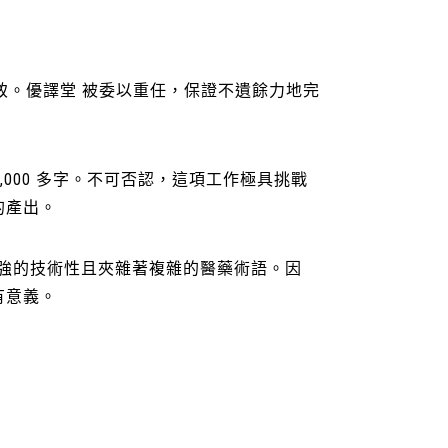
致。優譯堂 被委以重任，保證不遺餘力地完
,000 多字。不可否認，這項工作極具挑戰
的產出。
很強的技術性且夾雜著複雜的醫藥術語。因
有意義。