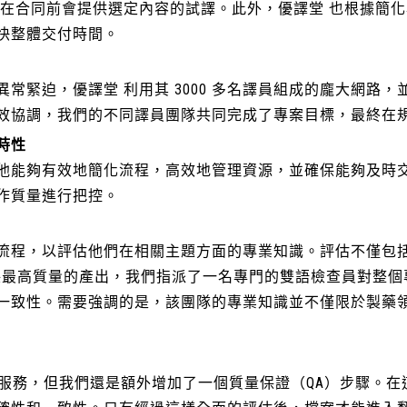
 在合同前會提供選定內容的試譯。此外，優譯堂 也根據簡
快整體交付時間。
常緊迫，優譯堂 利用其 3000 多名譯員組成的龐大網路
效協調，我們的不同譯員團隊共同完成了專案目標，最終在
時性
他能夠有效地簡化流程，高效地管理資源，並確保能夠及時
作質量進行把控。
流程，以評估他們在相關主題方面的專業知識。評估不僅包
確保最高質量的產出，我們指派了一名專門的雙語檢查員對整
一致性。需要強調的是，該團隊的專業知識並不僅限於製藥
查服務，但我們還是額外增加了一個質量保證（QA）步驟。