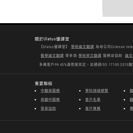
關於Ulatus優譯堂
【Ulatus優譯堂】
學術論文翻譯
為母公司Crimson I
醫學論文翻譯
等多項
學術英文翻譯
服務並協助
論文
多萬客戶99.45%滿意度肯定，並通過ISO 17100
重要聯結
中翻英服務
學科領域總覽
英翻中服務
客戶名單
發表協助
客戶推薦